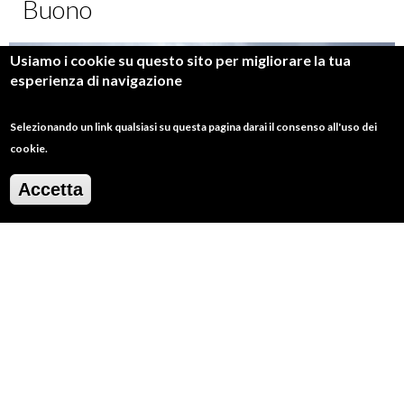
Buono
Usiamo i cookie su questo sito per migliorare la tua
esperienza di navigazione
Selezionando un link qualsiasi su questa pagina darai il consenso all'uso dei
cookie.
Accetta
Il Convento di Sant'Antonio a San Buono
A pochi chilometri dal borgo di San Buono,
immerso in un fitto bosco di querce, si trova il
Convento di Sant'Antonio da Padova
, un luogo
ricco di storia e spiritualità. L’edificio fu iniziato da