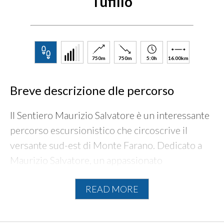
Tufillo
750m
750m
5:0h
16.00km
Breve descrizione dle percorso
Il Sentiero Maurizio Salvatore è un interessante
percorso escursionistico che circoscrive il
versante sud-est di Monte Farano. Dedicato a
Maurizio Salvatore, un appassionato
escursionista scomparso prematuramente, è
READ MORE
stato realizzato grazie alla collaborazione del
Sezione CAI di Vasto, dell'Associazione Maurizio
Salvatore e dell'Amministrazione Comunale di