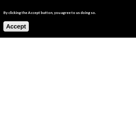
By clicking the Accept button, you agree to us doing so.
Accept
2
/
7
Route Info
TYPOLOGY:
A Piedi
DIFFICULTY:
Media
ASCENT:
750 metri