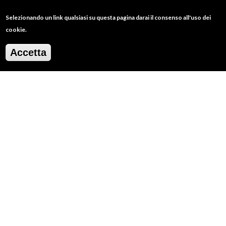
ASCENSO:
190 metri
Selezionando un link qualsiasi su questa pagina darai il consenso all'uso dei
cookie.
DESCENSO:
260 metri
Accetta
DURACIÓN:
2 horas
DISTANCIA:
6 chilometri
PERIODO RECOMENDADO:
gennaio
febbraio
marzo
aprile
maggio
giugno
luglio
agosto
settembre
ottobre
novembre
dicembre
PUNTO DE INICIO:
Piazza del Popolo, San Giovanni Lipioni
DESTINO: