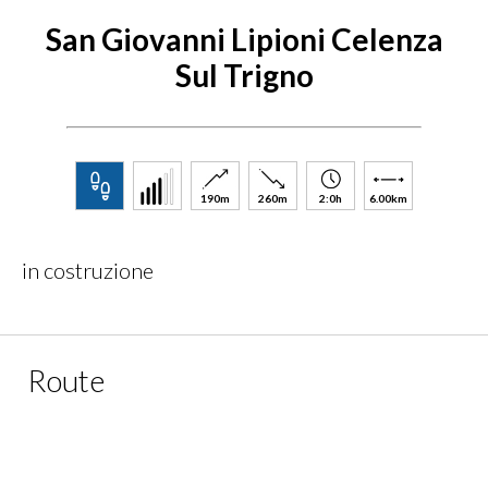
San Giovanni Lipioni
Celenza
Sul Trigno
190m
260m
2:0h
6.00km
in costruzione
Route