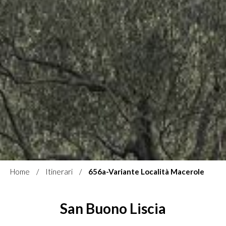
Home
Itinerari
656a-Variante Località Macerole
San Buono
Liscia