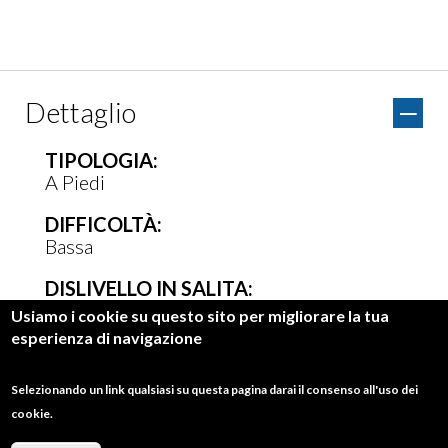
Dettaglio
TIPOLOGIA:
A Piedi
DIFFICOLTÀ:
Bassa
DISLIVELLO IN SALITA:
175 metri
Usiamo i cookie su questo sito per migliorare la tua
esperienza di navigazione
DISLIVELLO IN DISCESA:
65 metri
Selezionando un link qualsiasi su questa pagina darai il consenso all'uso dei
DURATA:
cookie.
1 ora