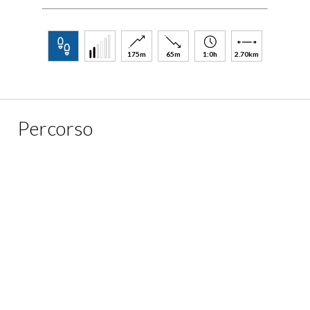
175m
65m
1:0h
2.70km
Percorso