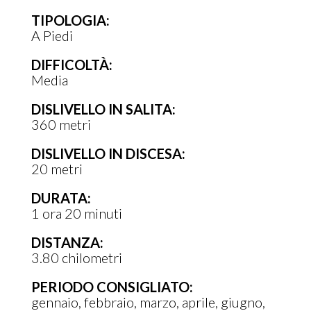
area pic nic Colle della scarpa, Big Bench
TIPOLOGIA:
A Piedi
Periodo consigliato:
Tutto l’anno.
DIFFICOLTÀ:
Media
DISLIVELLO IN SALITA:
360 metri
DISLIVELLO IN DISCESA:
20 metri
DURATA:
1 ora 20 minuti
DISTANZA:
3.80 chilometri
PERIODO CONSIGLIATO:
gennaio
febbraio
marzo
aprile
giugno